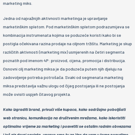
marketing miks.
Jedna od najvažnijih aktivnosti marketinga je upravljanje
marketinškim spletom. Pod marketinškim spletom podrazumijeva se
kombinacija instrumenata kojima se poduzeće koristi kako bi se
postigla očekivana razina prodaje na ciljnom tržištu. Marketing je skup
različitih aktivnosti (marketing mix) usmjerenih na četiri segmenta
poznatih pod imenom 4P: proizvod, cijena, promocija i distribucija.
Osnovni cilj marketing miksa je da poduzeća putem njih djeluju na
zadovoljenje potreba potrošača. Svaki od segmenata marketing
miksa predstavlja važnu ulogu od čijeg postojanja ili ne postojanja
može ovisiti uspjeh čitavog projekta.
Kako izgraditi brand, privući više kupaca, kako sadržajno poboljšati
web stranicu, komunikacija na društvenim mrežama, kako iskoristiti
optimalno vrijeme za marketing i posvetiti se ostalim radnim obvezama
i još niz drugi savjeta, upravo smo tu za Vas da vam u tome ponudimo