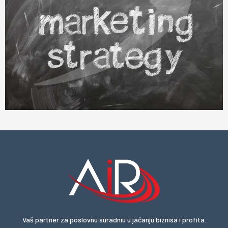
Vaš partner za poslovnu suradniu u jačanju biznisa i profita.