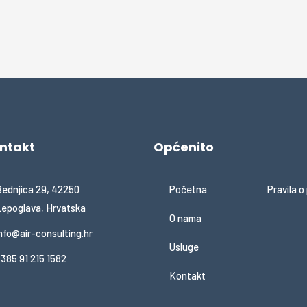
ntakt
Općenito
ednjica 29, 42250
Početna
Pravila o
epoglava, Hrvatska
O nama
nfo@air-consulting.hr
Usluge
385 91 215 1582
Kontakt