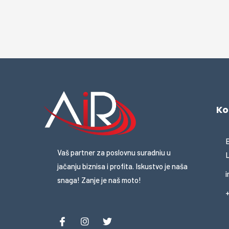
Ko
B
Vaš partner za poslovnu suradniu u
L
jačanju biznisa i profita. Iskustvo je naša
i
snaga! Zanje je naš moto!
+