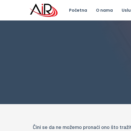
Početna
O nama
Usl
Čini se da ne možemo pronaći ono što traži